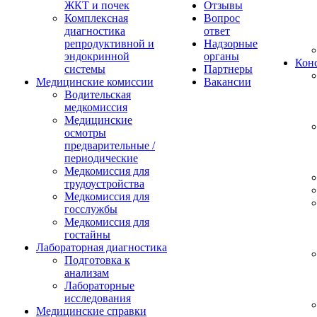
ЖКТ и почек
Отзывы
Комплексная
Вопрос
диагностика
ответ
репродуктивной и
Надзорные
эндокринной
органы
Конс
системы
Партнеры
Медицинские комиссии
Вакансии
Водительская
медкомиссия
Медицинские
осмотры
предварительные /
периодические
Медкомиссия для
трудоустройства
Медкомиссия для
госслужбы
Медкомиссия для
гостайны
Лабораторная диагностика
Подготовка к
анализам
Лабораторные
исследования
Медицинские справки