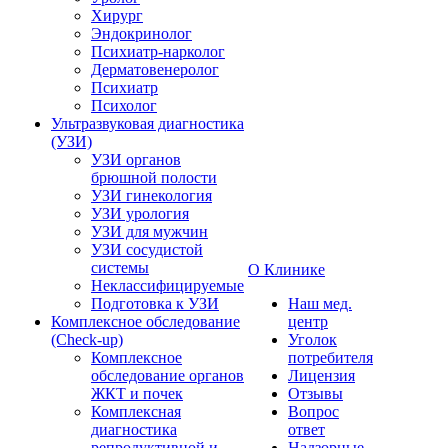
Хирург
Эндокринолог
Психиатр-нарколог
Дерматовенеролог
Психиатр
Психолог
Ультразвуковая диагностика
(УЗИ)
УЗИ органов
брюшной полости
УЗИ гинекология
УЗИ урология
УЗИ для мужчин
УЗИ сосудистой
системы
О Клинике
Неклассифицируемые
Подготовка к УЗИ
Наш мед.
Комплексное обследование
центр
(Check-up)
Уголок
Комплексное
потребителя
обследование органов
Лицензия
ЖКТ и почек
Отзывы
Комплексная
Вопрос
диагностика
ответ
репродуктивной и
Надзорные