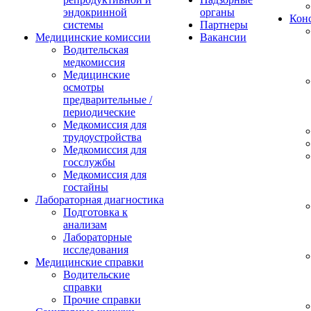
эндокринной
органы
Конс
системы
Партнеры
Медицинские комиссии
Вакансии
Водительская
медкомиссия
Медицинские
осмотры
предварительные /
периодические
Медкомиссия для
трудоустройства
Медкомиссия для
госслужбы
Медкомиссия для
гостайны
Лабораторная диагностика
Подготовка к
анализам
Лабораторные
исследования
Медицинские справки
Водительские
справки
Прочие справки