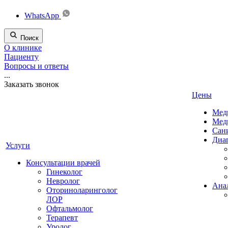
WhatsApp
Поиск
О клинике
Пациенту
Вопросы и ответы
...
Заказать звонок
Цены
Мед
Мед
Сан
Диа
Услуги
Консультации врачей
Гинеколог
Невролог
Ана
Оториноларинголог
ЛОР
Офтальмолог
Терапевт
Уролог