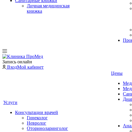
Санитарные книжки
Личная медицинская
книжка
Про
Запись онлайн
Вход
Мой кабинет
Цены
Мед
Мед
Сан
Диа
Услуги
Консультации врачей
Гинеколог
Невролог
Ана
Оториноларинголог