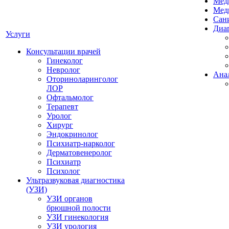
Мед
Мед
Сан
Диа
Услуги
Консультации врачей
Гинеколог
Невролог
Ана
Оториноларинголог
ЛОР
Офтальмолог
Терапевт
Уролог
Хирург
Эндокринолог
Психиатр-нарколог
Дерматовенеролог
Психиатр
Психолог
Ультразвуковая диагностика
(УЗИ)
УЗИ органов
брюшной полости
УЗИ гинекология
УЗИ урология