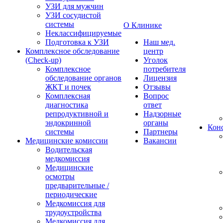
УЗИ для мужчин
УЗИ сосудистой
системы
О Клинике
Неклассифицируемые
Подготовка к УЗИ
Наш мед.
Комплексное обследование
центр
(Check-up)
Уголок
Комплексное
потребителя
обследование органов
Лицензия
ЖКТ и почек
Отзывы
Комплексная
Вопрос
диагностика
ответ
репродуктивной и
Надзорные
эндокринной
органы
Конс
системы
Партнеры
Медицинские комиссии
Вакансии
Водительская
медкомиссия
Медицинские
осмотры
предварительные /
периодические
Медкомиссия для
трудоустройства
Медкомиссия для