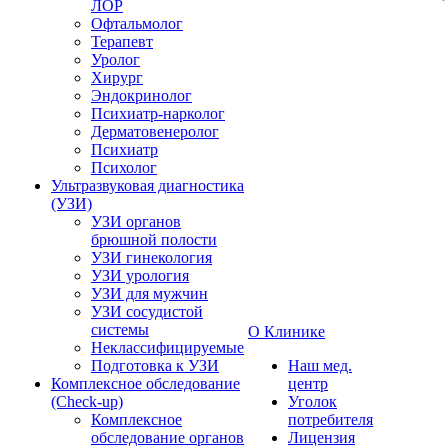
ЛОР
Офтальмолог
Терапевт
Уролог
Хирург
Эндокринолог
Психиатр-нарколог
Дерматовенеролог
Психиатр
Психолог
Ультразвуковая диагностика
(УЗИ)
УЗИ органов
брюшной полости
УЗИ гинекология
УЗИ урология
УЗИ для мужчин
УЗИ сосудистой
системы
О Клинике
Неклассифицируемые
Подготовка к УЗИ
Наш мед.
Комплексное обследование
центр
(Check-up)
Уголок
Комплексное
потребителя
обследование органов
Лицензия