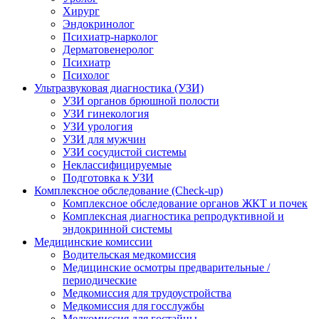
Хирург
Эндокринолог
Психиатр-нарколог
Дерматовенеролог
Психиатр
Психолог
Ультразвуковая диагностика (УЗИ)
УЗИ органов брюшной полости
УЗИ гинекология
УЗИ урология
УЗИ для мужчин
УЗИ сосудистой системы
Неклассифицируемые
Подготовка к УЗИ
Комплексное обследование (Check-up)
Комплексное обследование органов ЖКТ и почек
Комплексная диагностика репродуктивной и
эндокринной системы
Медицинские комиссии
Водительская медкомиссия
Медицинские осмотры предварительные /
периодические
Медкомиссия для трудоустройства
Медкомиссия для госслужбы
Медкомиссия для гостайны