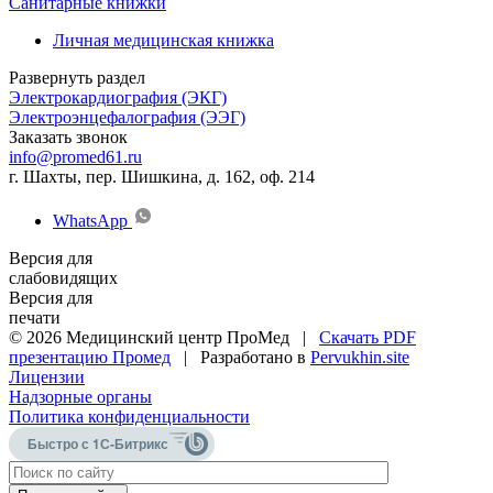
Санитарные книжки
Личная медицинская книжка
Развернуть раздел
Электрокардиография (ЭКГ)
Электроэнцефалография (ЭЭГ)
Заказать звонок
info@promed61.ru
г. Шахты, пер. Шишкина, д. 162, оф. 214
WhatsApp
Версия для
слабовидящих
Версия для
печати
© 2026 Медицинский центр ПроМед |
Скачать PDF
презентацию Промед
| Разработано в
Pervukhin.site
Лицензии
Надзорные органы
Политика конфиденциальности
Быстро с 1С-Битрикс