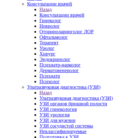
Консультации врачей
Назад
Консультации врачей
Гинеколог
Невролог
Оториноларинголог ЛОР
Офтальмолог
Терапевт
Уролог
Хирург
Эндокринолог
Психиатр-нарколог
Дерматовенеролог
Психиатр
Психолог
Ультразвуковая диагностика (УЗИ)
Назад
Ультразвуковая диагностика (УЗИ)
УЗИ органов брюшной полости
УЗИ гинекология
УЗИ урология
УЗИ для мужчин
УЗИ сосудистой системы
Неклассифицируемые
Подготовка к УЗИ