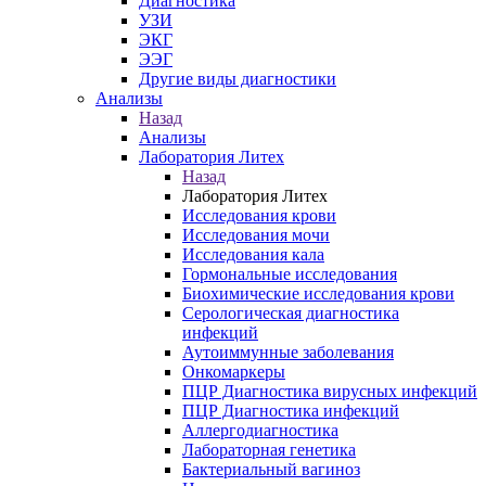
Диагностика
УЗИ
ЭКГ
ЭЭГ
Другие виды диагностики
Анализы
Назад
Анализы
Лаборатория Литех
Назад
Лаборатория Литех
Исследования крови
Исследования мочи
Исследования кала
Гормональные исследования
Биохимические исследования крови
Серологическая диагностика
инфекций
Аутоиммунные заболевания
Онкомаркеры
ПЦР Диагностика вирусных инфекций
ПЦР Диагностика инфекций
Аллергодиагностика
Лабораторная генетика
Бактериальный вагиноз