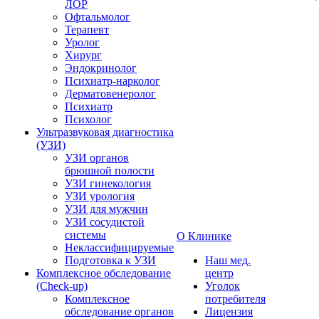
ЛОР
Офтальмолог
Терапевт
Уролог
Хирург
Эндокринолог
Психиатр-нарколог
Дерматовенеролог
Психиатр
Психолог
Ультразвуковая диагностика
(УЗИ)
УЗИ органов
брюшной полости
УЗИ гинекология
УЗИ урология
УЗИ для мужчин
УЗИ сосудистой
системы
О Клинике
Неклассифицируемые
Подготовка к УЗИ
Наш мед.
Комплексное обследование
центр
(Check-up)
Уголок
Комплексное
потребителя
обследование органов
Лицензия