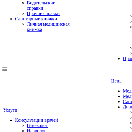
Водительские
справки
Прочие справки
Санитарные книжки
Личная медицинская
книжка
Про
Цены
Мед
Мед
Сан
Диа
Услуги
Консультации врачей
Гинеколог
Невролог