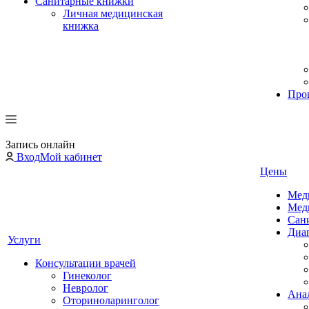
Санитарные книжки
Личная медицинская
книжка
Про
Запись онлайн
Вход
Мой кабинет
Цены
Мед
Мед
Сан
Диа
Услуги
Консультации врачей
Гинеколог
Невролог
Ана
Оториноларинголог