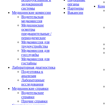
эндокринной
органы
Конс
системы
Партнеры
Медицинские комиссии
Вакансии
Водительская
медкомиссия
Медицинские
осмотры
предварительные /
периодические
Медкомиссия для
трудоустройства
Медкомиссия для
госслужбы
Медкомиссия для
гостайны
Лабораторная диагностика
Подготовка к
анализам
Лабораторные
исследования
Медицинские справки
Водительские
справки
Прочие справки