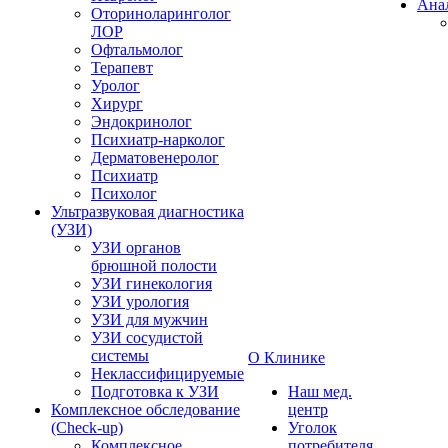
Ана
Оториноларинголог
ЛОР
Офтальмолог
Терапевт
Уролог
Хирург
Эндокринолог
Психиатр-нарколог
Дерматовенеролог
Психиатр
Психолог
Ультразвуковая диагностика
(УЗИ)
УЗИ органов
брюшной полости
УЗИ гинекология
УЗИ урология
УЗИ для мужчин
УЗИ сосудистой
системы
О Клинике
Неклассифицируемые
Подготовка к УЗИ
Наш мед.
Комплексное обследование
центр
(Check-up)
Уголок
Комплексное
потребителя