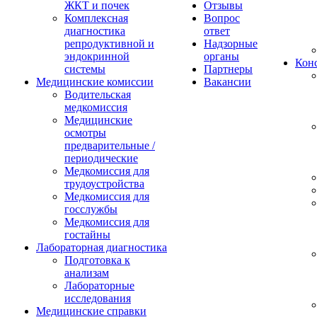
ЖКТ и почек
Отзывы
Комплексная
Вопрос
диагностика
ответ
репродуктивной и
Надзорные
эндокринной
органы
Конс
системы
Партнеры
Медицинские комиссии
Вакансии
Водительская
медкомиссия
Медицинские
осмотры
предварительные /
периодические
Медкомиссия для
трудоустройства
Медкомиссия для
госслужбы
Медкомиссия для
гостайны
Лабораторная диагностика
Подготовка к
анализам
Лабораторные
исследования
Медицинские справки