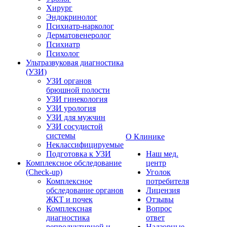
Хирург
Эндокринолог
Психиатр-нарколог
Дерматовенеролог
Психиатр
Психолог
Ультразвуковая диагностика
(УЗИ)
УЗИ органов
брюшной полости
УЗИ гинекология
УЗИ урология
УЗИ для мужчин
УЗИ сосудистой
системы
О Клинике
Неклассифицируемые
Подготовка к УЗИ
Наш мед.
Комплексное обследование
центр
(Check-up)
Уголок
Комплексное
потребителя
обследование органов
Лицензия
ЖКТ и почек
Отзывы
Комплексная
Вопрос
диагностика
ответ
репродуктивной и
Надзорные