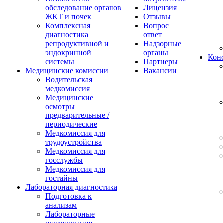
обследование органов
Лицензия
ЖКТ и почек
Отзывы
Комплексная
Вопрос
диагностика
ответ
репродуктивной и
Надзорные
эндокринной
органы
Конс
системы
Партнеры
Медицинские комиссии
Вакансии
Водительская
медкомиссия
Медицинские
осмотры
предварительные /
периодические
Медкомиссия для
трудоустройства
Медкомиссия для
госслужбы
Медкомиссия для
гостайны
Лабораторная диагностика
Подготовка к
анализам
Лабораторные
исследования