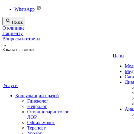
WhatsApp
Поиск
О клинике
Пациенту
Вопросы и ответы
...
Заказать звонок
Цены
Мед
Мед
Сан
Диа
Услуги
Консультации врачей
Гинеколог
Невролог
Ана
Оториноларинголог
ЛОР
Офтальмолог
Терапевт
Уролог