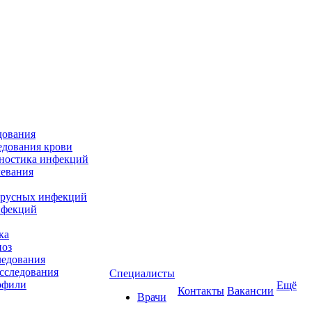
дования
едования крови
гностика инфекций
евания
ирусных инфекций
нфекций
ка
ноз
ледования
сследования
Специалисты
офили
Ещё
Контакты
Вакансии
Врачи