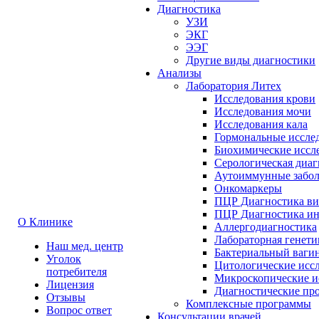
Диагностика
УЗИ
ЭКГ
ЭЭГ
Другие виды диагностики
Анализы
Лаборатория Литех
Исследования крови
Исследования мочи
Исследования кала
Гормональные иссле
Биохимические иссл
Серологическая диа
Аутоиммунные забол
Онкомаркеры
ПЦР Диагностика в
ПЦР Диагностика и
О Клинике
Аллергодиагностика
Лабораторная генети
Наш мед. центр
Бактериальный ваги
Уголок
Цитологические исс
потребителя
Микроскопические и
Лицензия
Диагностические пр
Отзывы
Комплексные программы
Вопрос ответ
Консультации врачей