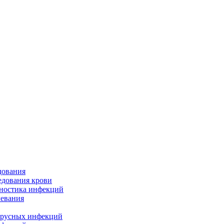
дования
едования крови
гностика инфекций
евания
ирусных инфекций