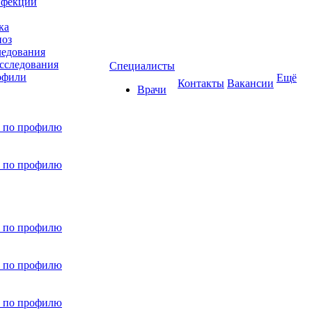
нфекций
ка
ноз
ледования
сследования
Специалисты
офили
Ещё
Контакты
Вакансии
Врачи
 по профилю
 по профилю
 по профилю
 по профилю
 по профилю