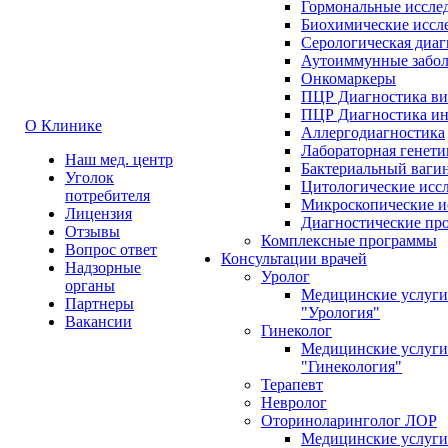
Гормональные иссле
Биохимические иссл
Серологическая диа
Аутоиммунные забол
Онкомаркеры
ПЦР Диагностика в
ПЦР Диагностика и
О Клинике
Аллергодиагностика
Лабораторная генети
Наш мед. центр
Бактериальный ваги
Уголок
Цитологические исс
потребителя
Микроскопические и
Лицензия
Диагностические пр
Отзывы
Комплексные программы
Вопрос ответ
Консультации врачей
Надзорные
Уролог
органы
Медицинские услуги
Партнеры
"Урология"
Вакансии
Гинеколог
Медицинские услуги
"Гинекология"
Терапевт
Невролог
Оториноларинголог ЛОР
Медицинские услуги