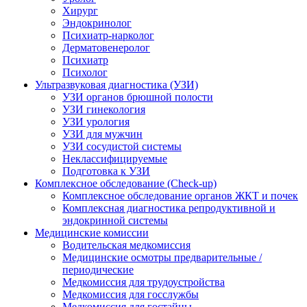
Хирург
Эндокринолог
Психиатр-нарколог
Дерматовенеролог
Психиатр
Психолог
Ультразвуковая диагностика (УЗИ)
УЗИ органов брюшной полости
УЗИ гинекология
УЗИ урология
УЗИ для мужчин
УЗИ сосудистой системы
Неклассифицируемые
Подготовка к УЗИ
Комплексное обследование (Check-up)
Комплексное обследование органов ЖКТ и почек
Комплексная диагностика репродуктивной и
эндокринной системы
Медицинские комиссии
Водительская медкомиссия
Медицинские осмотры предварительные /
периодические
Медкомиссия для трудоустройства
Медкомиссия для госслужбы
Медкомиссия для гостайны