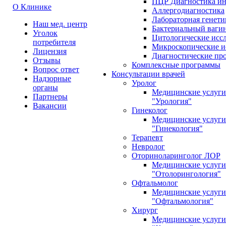
ПЦР Диагностика и
О Клинике
Аллергодиагностика
Лабораторная генети
Наш мед. центр
Бактериальный ваги
Уголок
Цитологические исс
потребителя
Микроскопические и
Лицензия
Диагностические пр
Отзывы
Комплексные программы
Вопрос ответ
Консультации врачей
Надзорные
Уролог
органы
Медицинские услуги
Партнеры
"Урология"
Вакансии
Гинеколог
Медицинские услуги
"Гинекология"
Терапевт
Невролог
Оториноларинголог ЛОР
Медицинские услуги
"Отолорингология"
Офтальмолог
Медицинские услуги
"Офтальмология"
Хирург
Медицинские услуги