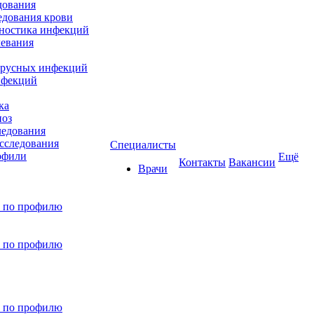
дования
едования крови
гностика инфекций
евания
ирусных инфекций
нфекций
ка
ноз
ледования
сследования
Специалисты
офили
Ещё
Контакты
Вакансии
Врачи
 по профилю
 по профилю
 по профилю