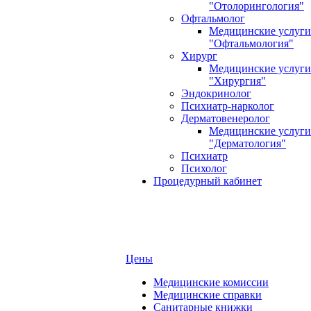
"Отолорингология"
Офтальмолог
Медицинские услуги
"Офтальмология"
Хирург
Медицинские услуги
"Хирургия"
Эндокринолог
Психиатр-нарколог
Дерматовенеролог
Медицинские услуги
"Дерматология"
Психиатр
Психолог
Процедурный кабинет
Цены
Медицинские комиссии
Медицинские справки
Санитарные книжки