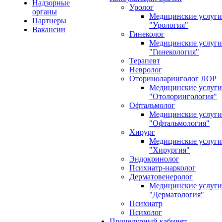
Надзорные
Уролог
органы
Медицинские услуги
Партнеры
"Урология"
Вакансии
Гинеколог
Медицинские услуги
"Гинекология"
Терапевт
Невролог
Оториноларинголог ЛОР
Медицинские услуги
"Отолорингология"
Офтальмолог
Медицинские услуги
"Офтальмология"
Хирург
Медицинские услуги
"Хирургия"
Эндокринолог
Психиатр-нарколог
Дерматовенеролог
Медицинские услуги
"Дерматология"
Психиатр
Психолог
Процедурный кабинет