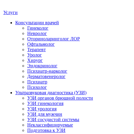
Услуги
Консультации врачей
Гинеколог
Невролог
Оториноларинголог ЛОР
Офтальмолог
Терапевт
Уролог
Хирург
Эндокринолог
Психиатр-нарколог
Дерматовенеролог
Психиатр
Психолог
Ультразвуковая диагностика (УЗИ)
УЗИ органов брюшной полости
УЗИ гинекология
УЗИ урология
УЗИ для мужчин
УЗИ сосудистой системы
Неклассифицируемые
Подготовка к УЗИ