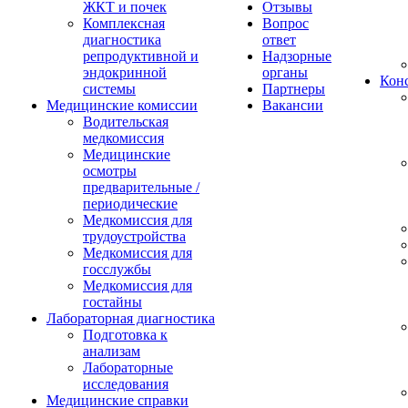
ЖКТ и почек
Отзывы
Комплексная
Вопрос
диагностика
ответ
репродуктивной и
Надзорные
эндокринной
органы
Конс
системы
Партнеры
Медицинские комиссии
Вакансии
Водительская
медкомиссия
Медицинские
осмотры
предварительные /
периодические
Медкомиссия для
трудоустройства
Медкомиссия для
госслужбы
Медкомиссия для
гостайны
Лабораторная диагностика
Подготовка к
анализам
Лабораторные
исследования
Медицинские справки