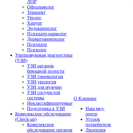
ЛОР
Офтальмолог
Терапевт
Уролог
Хирург
Эндокринолог
Психиатр-нарколог
Дерматовенеролог
Психиатр
Психолог
Ультразвуковая диагностика
(УЗИ)
УЗИ органов
брюшной полости
УЗИ гинекология
УЗИ урология
УЗИ для мужчин
УЗИ сосудистой
системы
О Клинике
Неклассифицируемые
Подготовка к УЗИ
Наш мед.
Комплексное обследование
центр
(Check-up)
Уголок
Комплексное
потребителя
обследование органов
Лицензия