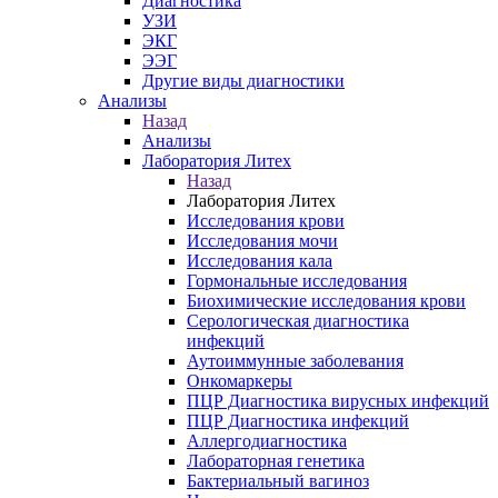
Диагностика
УЗИ
ЭКГ
ЭЭГ
Другие виды диагностики
Анализы
Назад
Анализы
Лаборатория Литех
Назад
Лаборатория Литех
Исследования крови
Исследования мочи
Исследования кала
Гормональные исследования
Биохимические исследования крови
Серологическая диагностика
инфекций
Аутоиммунные заболевания
Онкомаркеры
ПЦР Диагностика вирусных инфекций
ПЦР Диагностика инфекций
Аллергодиагностика
Лабораторная генетика
Бактериальный вагиноз