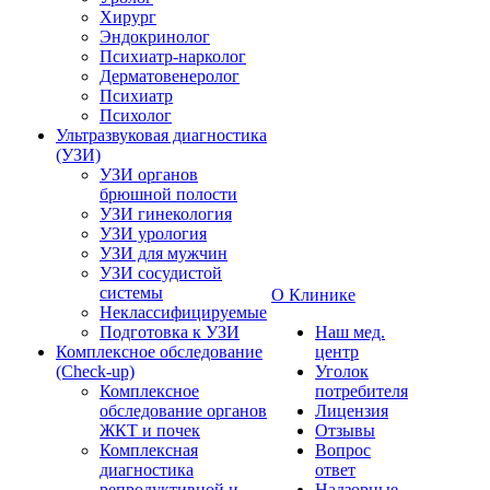
Хирург
Эндокринолог
Психиатр-нарколог
Дерматовенеролог
Психиатр
Психолог
Ультразвуковая диагностика
(УЗИ)
УЗИ органов
брюшной полости
УЗИ гинекология
УЗИ урология
УЗИ для мужчин
УЗИ сосудистой
системы
О Клинике
Неклассифицируемые
Подготовка к УЗИ
Наш мед.
Комплексное обследование
центр
(Check-up)
Уголок
Комплексное
потребителя
обследование органов
Лицензия
ЖКТ и почек
Отзывы
Комплексная
Вопрос
диагностика
ответ
репродуктивной и
Надзорные