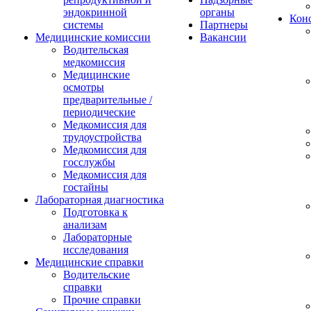
эндокринной
органы
Конс
системы
Партнеры
Медицинские комиссии
Вакансии
Водительская
медкомиссия
Медицинские
осмотры
предварительные /
периодические
Медкомиссия для
трудоустройства
Медкомиссия для
госслужбы
Медкомиссия для
гостайны
Лабораторная диагностика
Подготовка к
анализам
Лабораторные
исследования
Медицинские справки
Водительские
справки
Прочие справки