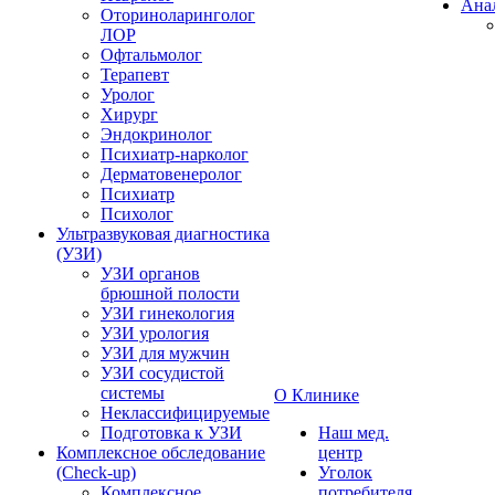
Ана
Оториноларинголог
ЛОР
Офтальмолог
Терапевт
Уролог
Хирург
Эндокринолог
Психиатр-нарколог
Дерматовенеролог
Психиатр
Психолог
Ультразвуковая диагностика
(УЗИ)
УЗИ органов
брюшной полости
УЗИ гинекология
УЗИ урология
УЗИ для мужчин
УЗИ сосудистой
системы
О Клинике
Неклассифицируемые
Подготовка к УЗИ
Наш мед.
Комплексное обследование
центр
(Check-up)
Уголок
Комплексное
потребителя