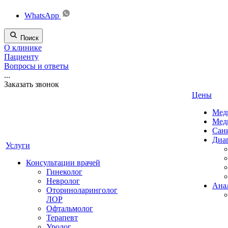
WhatsApp
Поиск
О клинике
Пациенту
Вопросы и ответы
...
Заказать звонок
Цены
Мед
Мед
Сан
Диа
Услуги
Консультации врачей
Гинеколог
Невролог
Ана
Оториноларинголог
ЛОР
Офтальмолог
Терапевт
Уролог