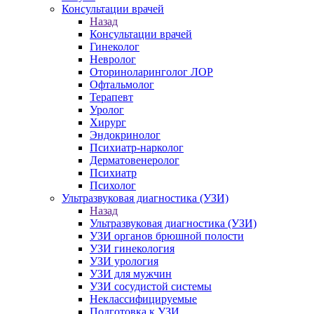
Консультации врачей
Назад
Консультации врачей
Гинеколог
Невролог
Оториноларинголог ЛОР
Офтальмолог
Терапевт
Уролог
Хирург
Эндокринолог
Психиатр-нарколог
Дерматовенеролог
Психиатр
Психолог
Ультразвуковая диагностика (УЗИ)
Назад
Ультразвуковая диагностика (УЗИ)
УЗИ органов брюшной полости
УЗИ гинекология
УЗИ урология
УЗИ для мужчин
УЗИ сосудистой системы
Неклассифицируемые
Подготовка к УЗИ