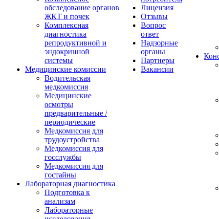
обследование органов
Лицензия
ЖКТ и почек
Отзывы
Комплексная
Вопрос
диагностика
ответ
репродуктивной и
Надзорные
эндокринной
органы
Конс
системы
Партнеры
Медицинские комиссии
Вакансии
Водительская
медкомиссия
Медицинские
осмотры
предварительные /
периодические
Медкомиссия для
трудоустройства
Медкомиссия для
госслужбы
Медкомиссия для
гостайны
Лабораторная диагностика
Подготовка к
анализам
Лабораторные
исследования