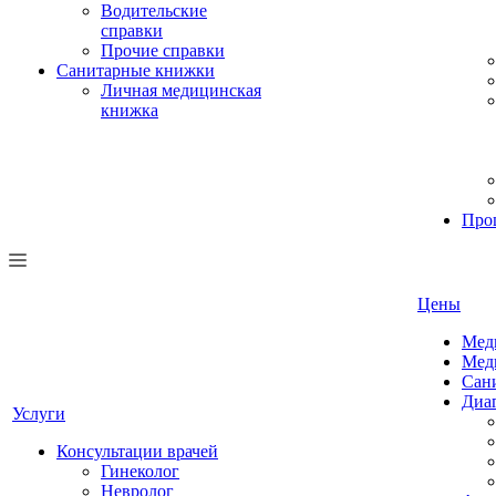
Водительские
справки
Прочие справки
Санитарные книжки
Личная медицинская
книжка
Про
Цены
Мед
Мед
Сан
Диа
Услуги
Консультации врачей
Гинеколог
Невролог