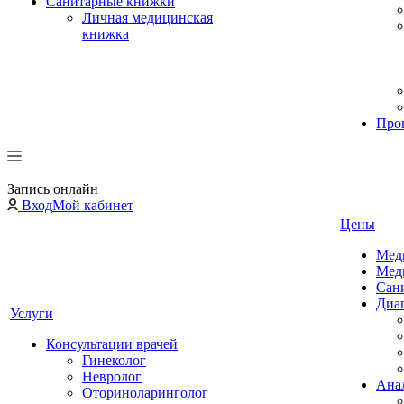
Санитарные книжки
Личная медицинская
книжка
Про
Запись онлайн
Вход
Мой кабинет
Цены
Мед
Мед
Сан
Диа
Услуги
Консультации врачей
Гинеколог
Невролог
Ана
Оториноларинголог