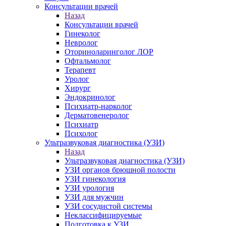
Консультации врачей
Назад
Консультации врачей
Гинеколог
Невролог
Оториноларинголог ЛОР
Офтальмолог
Терапевт
Уролог
Хирург
Эндокринолог
Психиатр-нарколог
Дерматовенеролог
Психиатр
Психолог
Ультразвуковая диагностика (УЗИ)
Назад
Ультразвуковая диагностика (УЗИ)
УЗИ органов брюшной полости
УЗИ гинекология
УЗИ урология
УЗИ для мужчин
УЗИ сосудистой системы
Неклассифицируемые
Подготовка к УЗИ