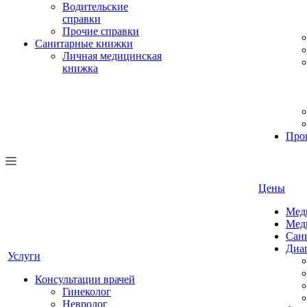
Водительские
справки
Прочие справки
Санитарные книжки
Личная медицинская
книжка
Про
Цены
Мед
Мед
Сан
Диа
Услуги
Консультации врачей
Гинеколог
Невролог