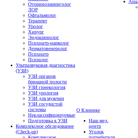
Ана
Оториноларинголог
ЛОР
Офтальмолог
Терапевт
Уролог
Хирург
Эндокринолог
Психиатр-нарколог
Дерматовенеролог
Психиатр
Психолог
Ультразвуковая диагностика
(УЗИ)
УЗИ органов
брюшной полости
УЗИ гинекология
УЗИ урология
УЗИ для мужчин
УЗИ сосудистой
системы
О Клинике
Неклассифицируемые
Подготовка к УЗИ
Наш мед.
Комплексное обследование
центр
(Check-up)
Уголок
Комплексное
потребителя