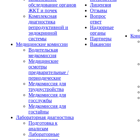
обследование органов
Лицензия
ЖКТ и почек
Отзывы
Комплексная
Вопрос
диагностика
ответ
репродуктивной и
Надзорные
эндокринной
органы
Конс
системы
Партнеры
Медицинские комиссии
Вакансии
Водительская
медкомиссия
Медицинские
осмотры
предварительные /
периодические
Медкомиссия для
трудоустройства
Медкомиссия для
госслужбы
Медкомиссия для
гостайны
Лабораторная диагностика
Подготовка к
анализам
Лабораторные
исследования