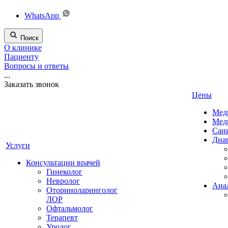
WhatsApp
Поиск
О клинике
Пациенту
Вопросы и ответы
...
Заказать звонок
Цены
Мед
Мед
Сан
Диа
Услуги
Консультации врачей
Гинеколог
Невролог
Ана
Оториноларинголог
ЛОР
Офтальмолог
Терапевт
Уролог