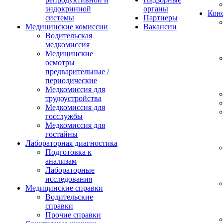
эндокринной
органы
Конс
системы
Партнеры
Медицинские комиссии
Вакансии
Водительская
медкомиссия
Медицинские
осмотры
предварительные /
периодические
Медкомиссия для
трудоустройства
Медкомиссия для
госслужбы
Медкомиссия для
гостайны
Лабораторная диагностика
Подготовка к
анализам
Лабораторные
исследования
Медицинские справки
Водительские
справки
Прочие справки