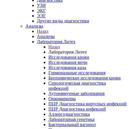
Диагностика
УЗИ
ЭКГ
ЭЭГ
Другие виды диагностики
Анализы
Назад
Анализы
Лаборатория Литех
Назад
Лаборатория Литех
Исследования крови
Исследования мочи
Исследования кала
Гормональные исследования
Биохимические исследования крови
Серологическая диагностика
инфекций
Аутоиммунные заболевания
Онкомаркеры
ПЦР Диагностика вирусных инфекций
ПЦР Диагностика инфекций
Аллергодиагностика
Лабораторная генетика
Бактериальный вагиноз