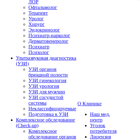
ЛОР
Офтальмолог
Терапевт
Уролог
Хирург
Эндокринолог
Психиатр-нарколог
Дерматовенеролог
Психиатр
Психолог
Ультразвуковая диагностика
(УЗИ)
УЗИ органов
брюшной полости
УЗИ гинекология
УЗИ урология
УЗИ для мужчин
УЗИ сосудистой
системы
О Клинике
Неклассифицируемые
Подготовка к УЗИ
Наш мед.
Комплексное обследование
центр
(Check-up)
Уголок
Комплексное
потребителя
обследование органов
Лицензия