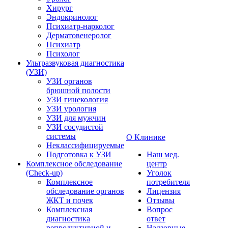
Хирург
Эндокринолог
Психиатр-нарколог
Дерматовенеролог
Психиатр
Психолог
Ультразвуковая диагностика
(УЗИ)
УЗИ органов
брюшной полости
УЗИ гинекология
УЗИ урология
УЗИ для мужчин
УЗИ сосудистой
системы
О Клинике
Неклассифицируемые
Подготовка к УЗИ
Наш мед.
Комплексное обследование
центр
(Check-up)
Уголок
Комплексное
потребителя
обследование органов
Лицензия
ЖКТ и почек
Отзывы
Комплексная
Вопрос
диагностика
ответ
репродуктивной и
Надзорные