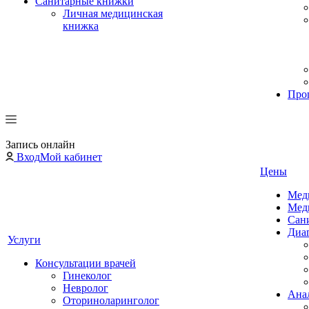
Санитарные книжки
Личная медицинская
книжка
Про
Запись онлайн
Вход
Мой кабинет
Цены
Мед
Мед
Сан
Диа
Услуги
Консультации врачей
Гинеколог
Невролог
Ана
Оториноларинголог