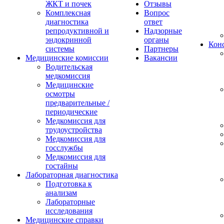
ЖКТ и почек
Отзывы
Комплексная
Вопрос
диагностика
ответ
репродуктивной и
Надзорные
эндокринной
органы
Конс
системы
Партнеры
Медицинские комиссии
Вакансии
Водительская
медкомиссия
Медицинские
осмотры
предварительные /
периодические
Медкомиссия для
трудоустройства
Медкомиссия для
госслужбы
Медкомиссия для
гостайны
Лабораторная диагностика
Подготовка к
анализам
Лабораторные
исследования
Медицинские справки